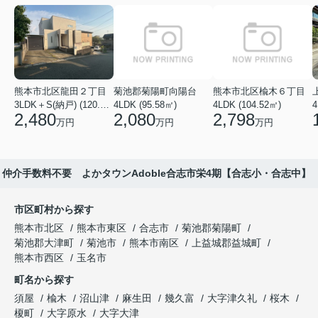
熊本市北区龍田２丁目
菊池郡菊陽町向陽台
熊本市北区楡木６丁目
3LDK＋S(納戸) (120.48㎡)
4LDK (95.58㎡)
4LDK (104.52㎡)
4
2,480
2,080
2,798
万円
万円
万円
仲介手数料不要 よかタウンAdoble合志市栄4期【合志小・合志中】
市区町村から探す
熊本市北区
熊本市東区
合志市
菊池郡菊陽町
菊池郡大津町
菊池市
熊本市南区
上益城郡益城町
熊本市西区
玉名市
町名から探す
須屋
楡木
沼山津
麻生田
幾久富
大字津久礼
桜木
榎町
大字原水
大字大津