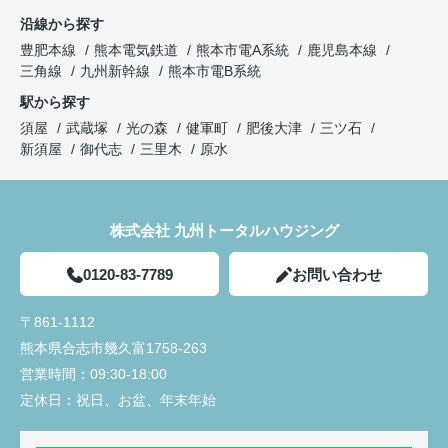
沿線から探す
豊肥本線
熊本電気鉄道
熊本市電A系統
鹿児島本線
三角線
九州新幹線
熊本市電B系統
駅から探す
須屋
武蔵塚
光の森
健軍町
肥後大津
三ツ石
新須屋
御代志
三里木
原水
株式会社 九州トータルハウジング
0120-83-7789
お問い合わせ
〒861-1112
熊本県合志市幾久富1758-263
営業時間：
09:30-18:00
定休日：
祝日、お盆、年末年始