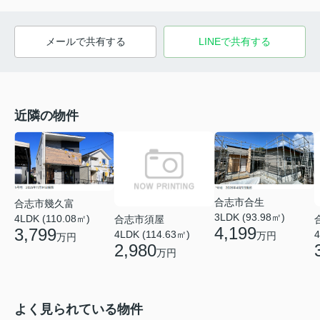
メールで共有する
LINEで共有する
近隣の物件
合志市合生
合志市幾久富
3LDK (93.98㎡)
4LDK (110.08㎡)
合志市須屋
4,199
3,799
4LDK (114.63㎡)
4
万円
万円
2,980
万円
よく見られている物件