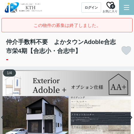
0
ログイン
お気に入り
この物件の募集は終了しました。
仲介手数料不要 よかタウンAdoble合志
市栄4期【合志小・合志中】
-
1
/
4