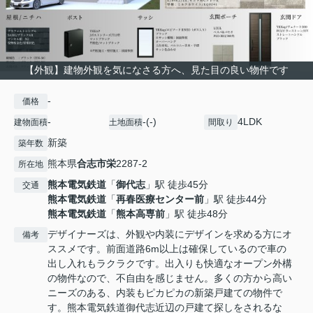
【外観】建物外観を気になさる方へ、見た目の良い物件です
-
価格
-
-(-)
4LDK
建物面積
土地面積
間取り
新築
築年数
熊本県
合志市
栄
2287-2
所在地
熊本電気鉄道
「
御代志
」駅 徒歩45分
交通
熊本電気鉄道
「
再春医療センター前
」駅 徒歩44分
熊本電気鉄道
「
熊本高専前
」駅 徒歩48分
デザイナーズは、外観や内装にデザインを求める方にオ
備考
ススメです。前面道路6m以上は確保しているので車の
出し入れもラクラクです。出入りも快適なオープン外構
の物件なので、不自由を感じません。多くの方から高い
ニーズのある、内装もピカピカの新築戸建ての物件で
す。熊本電気鉄道御代志近辺の戸建て探しをされるな